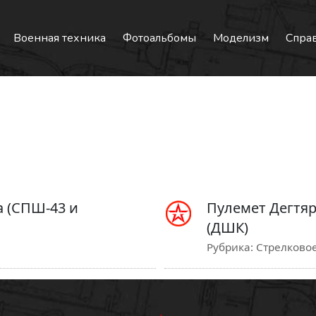
Военная техника
Фотоальбомы
Моделизм
Спра
 (СПШ-43 и
Пулемет Дегтяр
(ДШК)
Рубрика:
Стрелковое