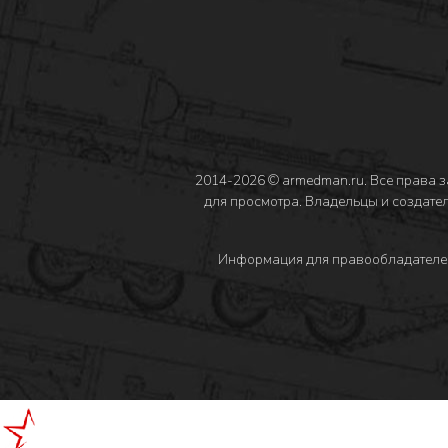
2014-2026 © armedman.ru. Все права 
для просмотра. Владельцы и создател
Информация для правообладателе