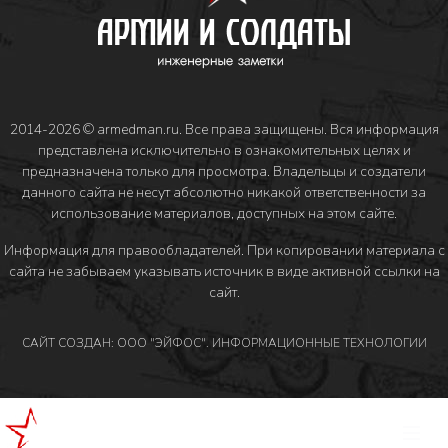
2014-2026 © armedman.ru. Все права защищены. Вся информация
представлена исключительно в ознакомительных целях и
предназначена только для просмотра. Владельцы и создатели
данного сайта не несут абсолютно никакой ответственности за
использование материалов, доступных на этом сайте.
Информация для правообладателей
. При копировании материала с
сайта не забываем указывать источник в виде активной ссылки на
сайт.
САЙТ СОЗДАН: ООО "ЭЙФОС". ИНФОРМАЦИОННЫЕ ТЕХНОЛОГИИ