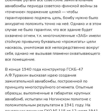
авиабомбы периода советско-финской войны за
«точечное» поражение целей — чтобы
гарантировано поджечь цель, бомбу нужно было
аккуратно положить точно на неё. Однако и в этом
случае не было гарантии, что все здание будет
охвачено огнем, т.к. многочисленные «ЗАБ» имели
стойкую привычку буквально «прожигать» цели
насквозь, уничтожая всё непосредственно вокруг
себя, однако не вызывая пламени охватывающего
все помещение.
В конце 1940 года конструктор ГСКБ-47
А.Ф.Турахин высказал идею создания
зажигательной авиабомбы, построенной по
принципу многоструйного огнемета. Опытные
образцы, выполненные в габаритах крупных
авиабомб, испытали на Ногинском полигоне с
положительным результатом в 1941 году. На
основании решения ГКО № 115 от 12 июля 1941