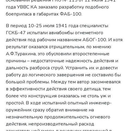
года УВВС КА заказало разработку подобного
боеприпаса в габаритах ФАБ-100.
В период 10-25 июля 1941 года специалисты
ГСКБ-47 испытали авиабомбы огнеметного
действия под рабочим названием АБОГ-100. И хотя
результат оказался отрицательным, по мнению
А.Ф.Турахина, это обусловили второстепенные
причины – недостаточные надежность действия и
дальность разброса струй. Устранить их и довести
работу до логического завершения не составило бы
большой проблемы. Между тем автор засомневался
в эффективности действия своего детища, тем
более что конструкция оказалась не столь уж и
простой. В ходе испытаний опытный инженер-
оружейник сразу обратил внимание на
незначительную продолжительность огневого
действия, непроизводительный расход
зажигательной смеси, в основном сгорающей в