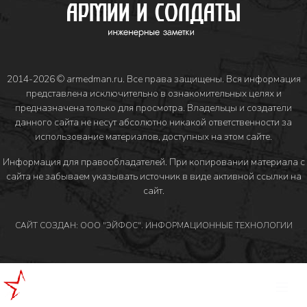
2014-2026 © armedman.ru. Все права защищены. Вся информация
представлена исключительно в ознакомительных целях и
предназначена только для просмотра. Владельцы и создатели
данного сайта не несут абсолютно никакой ответственности за
использование материалов, доступных на этом сайте.
Информация для правообладателей
. При копировании материала с
сайта не забываем указывать источник в виде активной ссылки на
сайт.
САЙТ СОЗДАН: ООО "ЭЙФОС". ИНФОРМАЦИОННЫЕ ТЕХНОЛОГИИ