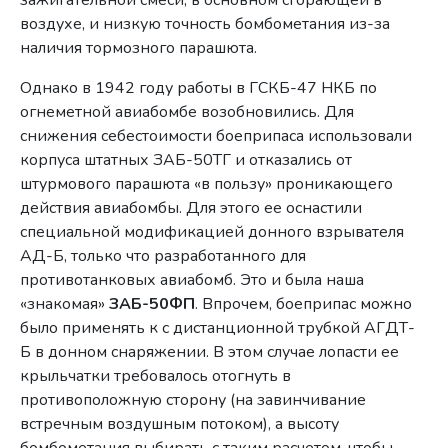
воздухе, и низкую точность бомбометания из-за
наличия тормозного парашюта.
Однако в 1942 году работы в ГСКБ-47 НКБ по
огнеметной авиабомбе возобновились. Для
снижения себестоимости боеприпаса использовали
корпуса штатных ЗАБ-50ТГ и отказались от
штурмового парашюта «в пользу» проникающего
действия авиабомбы. Для этого ее оснастили
специальной модификацией донного взрывателя
АД-Б, только что разработанного для
противотанковых авиабомб. Это и была наша
«знакомая»
ЗАБ-50ФП
. Впрочем, боеприпас можно
было применять к с дистанционной трубкой АГДТ-
Б в донном снаряжении. В этом случае лопасти ее
крыльчатки требовалось отогнуть в
противоположную сторону (на завинчивание
встречным воздушным потоком), а высоту
бомбометания выбирать с таким расчетом, чтобы