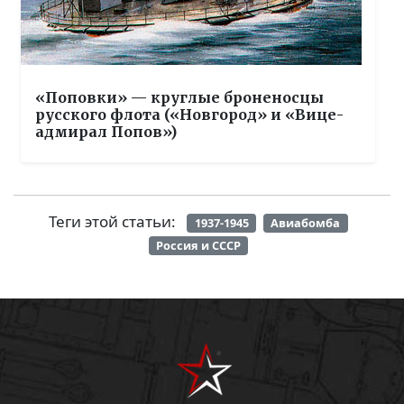
«Поповки» — круглые броненосцы
русского флота («Новгород» и «Вице-
адмирал Попов»)
Теги этой статьи:
1937-1945
Авиабомба
Россия и СССР