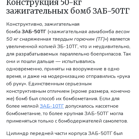
Конструкция 50-кг
зажигательных бомб ЗАБ-50ТГ
Конструктивно, зажигательная
бомба
ЗАБ-50ТГ
(«
зажигательная авиабомба весом
50 кг снаряженная твердым горючим (ТГ)
«) является
увеличенной копией ЗБ-10ТГ, что и неудивительно,
для разрабатываемых параллельно боеприпасов. Так
они и пошли дальше — испытывались
одновременно, приняты на вооружение в одно
время, и даже на модернизацию отправились «рука
об руку». Единственным серьезным
конструктивным отличием (кроме размера, конечно
же) бомб был способ их бомбометания. Если для
более мелкой
ЗАБ-10ТГ
допускалось кассетное
бомбометание, то более крупная ЗАБ-50ТГ могла
применяться только с бомбодержателей самолетов.
Цилиндр передней части корпуса ЗАБ-50ТГ был