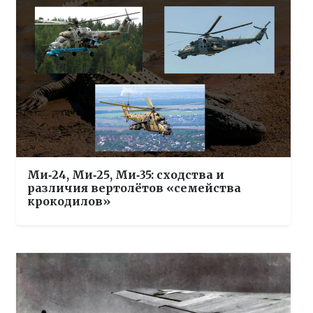
Ми‑24, Ми‑25, Ми‑35: сходства и
различия вертолётов «семейства
крокодилов»