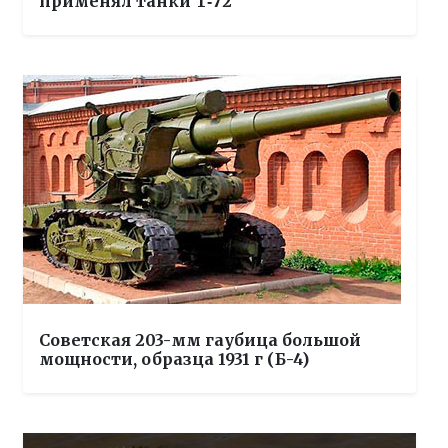
применял танки Т‑72
Советская 203-мм гаубица большой
мощности, образца 1931 г (Б-4)