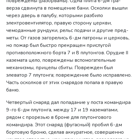
повреждены (разорваны). Одна плита 6-дм тра­
верза сдвинута в помещение бани. Осколки вышли
через дверь в палубу, которыми разбило
электровентилятор, правую сторо­ну церкви,
чемоданные рундуки, рельс подачи и другие пред­
меты. От газов загорелись 6-дм патроны и церковь,
но пожар был быстро прекращен прислугой
противоположного борта 7 и 8 плутонгов. Орудие II
каземата цело, повреждены вспомога­тельные
механизмы, прицелы сбиты. Поврежден был
элеватор 7 плутонга; повреждение было исправлено.
Часть осколков от этих снарядов попала в правую
баню.
Четвертый снаряд дал попадание у поста командира
9-го 6-дм плутонга, между 17 и 19 казематами,
рядом с проре­зью в броне для плутонгового
командира. Этот снаряд (фугас­ный) пробил 6-дм
бортовую броню, сделав аккуратное, совер­шенно