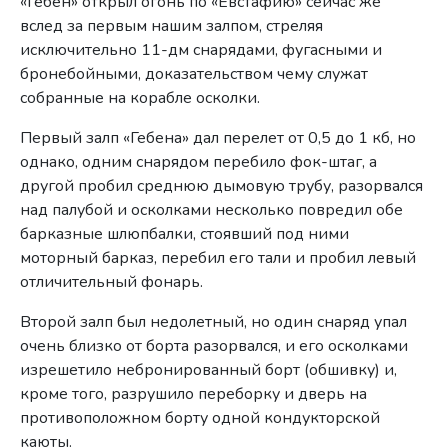
«Гебен» открыл огонь по «Евстафию» сейчас же
вслед за первым нашим залпом, стреляя
исключительно 11-дм снаряда­ми, фугасными и
бронебойными, доказательством чему служат
собранные на корабле осколки.
Первый залп «Гебена» дал перелет от 0,5 до 1 кб, но
однако, одним снарядом перебило фок-штаг, а
другой пробил среднюю дымовую трубу, разорвался
над палубой и осколками несколько по­вредил обе
барказные шлюпбалки, стоявший под ними
моторный барказ, перебил его тали и пробил левый
отличительный фонарь.
Второй залп был недолетный, но один снаряд упал
очень близко от борта разорвался, и его осколками
изрешетило небронированный борт (обшивку) и,
кроме того, разрушило переборку и дверь на
противоположном борту одной кондукторской
каюты.