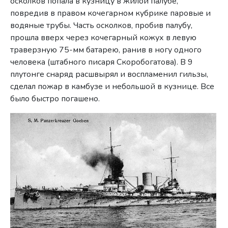
оскол­ков попала в кузницу в жилой палубе,
повредив в правом коче­гарном кубрике паровые и
водяные трубы. Часть осколков, про­бив палубу,
прошла вверх через кочегарный кожух в левую
траверзную 75-мм батарею, ранив в ногу одного
человека (штаб­ного писаря Скоробогатова). В 9
плутонге снаряд расшвырял и воспламенил гильзы,
сделал пожар в камбузе и небольшой в куз­нице. Все
было быстро погашено.