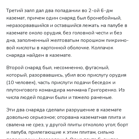
Третий залп дал два попадании во 2-ой 6-дм
каземат, при­чем один снаряд был бронебойный,
неразорвавшийся и остав­шийся лежать на палубе в
каземате около орудия, без головной чести и без
дна, заполненный желтоватым порошком пикрино­
вой кислоты в картонной оболочке. Колпачок
снаряда найден в каземате.
Второй снаряд был, несомненно, фугасный,
который, разорвавшись, убил всю прислугу орудия
(10 человек), часть прислуги подачи беседок и
плутонгового командира мичмана Григоренко. Из
числа людей подачи были и тяжело раненые.
Эти два снаряда сделали разрушение в каземате
довольно серьезное; оторвана казематная плита и
свалена не срез, у дру­гой плиты откололо угол; борт
и палуба, прилегающие к этим плитам, сильно