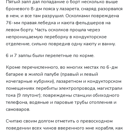
Пятый залп дал попадание о борт несколько выше
броне­вого 8-дм пояса у лазарета, снаряд разорвался
в нем, и все там разрушил. Осколками повреждена
76-мм правая лебедка и каю­та фельдшеров на
левом борту. Часть осколков прошла через
непроницаемую переборку в кондукторское
отделение, сильно повредив одну каюту и ванну.
6 и 7 залпы были перелетные по корме.
Кроме перечисленного, во многих местах по 6-дм
бата­рее в жилой палубе (правый и левый
кочегарные кубрики), лаза­ретном и кондукторском
помещениях перебиты электропровода, магистрали
тока (9 плутонг); повреждены станции обиходного
телефона, водяные и паровые трубы отопления и
самоваров.
Считаю своим долгом отметить о превосходном
поведении всех чинов вверенного мне корабля, как