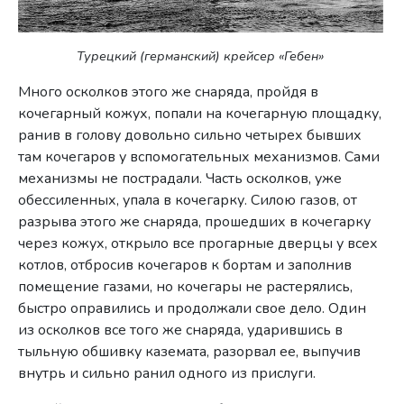
Турецкий (германский) крейсер «Гебен»
Много осколков этого же снаряда, пройдя в
кочегарный кожух, попали на кочегарную площадку,
ранив в голову доволь­но сильно четырех бывших
там кочегаров у вспомогательных механизмов. Сами
механизмы не пострадали. Часть осколков, уже
обессиленных, упала в кочегарку. Силою газов, от
разрыва этого же снаряда, прошедших в кочегарку
через кожух, откры­ло все прогарные дверцы у всех
котлов, отбросив кочегаров к бортам и заполнив
помещение газами, но кочегары не расте­рялись,
быстро оправились и продолжали свое дело. Один
из осколков все того же снаряда, ударившись в
тыльную обшивку каземата, разорвал ее, выпучив
внутрь и сильно ранил одного из прислуги.