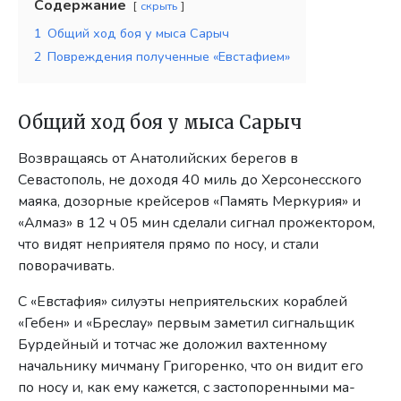
Содержание
скрыть
1
Общий ход боя у мыса Сарыч
2
Повреждения полученные «Евстафием»
Общий ход боя у мыса Сарыч
Возвращаясь от Анатолийских берегов в
Севастополь, не доходя 40 миль до Херсонесского
маяка, дозорные крейсеров «Па­мять Меркурия» и
«Алмаз» в 12 ч 05 мин сделали сигнал прожекто­ром,
что видят неприятеля прямо по носу, и стали
поворачивать.
С «Евстафия» силуэты неприятельских кораблей
«Гебен» и «Бреслау» первым заметил сигнальщик
Бурдейный и тотчас же доложил вахтенному
начальнику мичману Григоренко, что он видит его
по носу и, как ему кажется, с застопоренными ма­