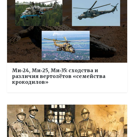
Ми‑24, Ми‑25, Ми‑35: сходства и
различия вертолётов «семейства
крокодилов»