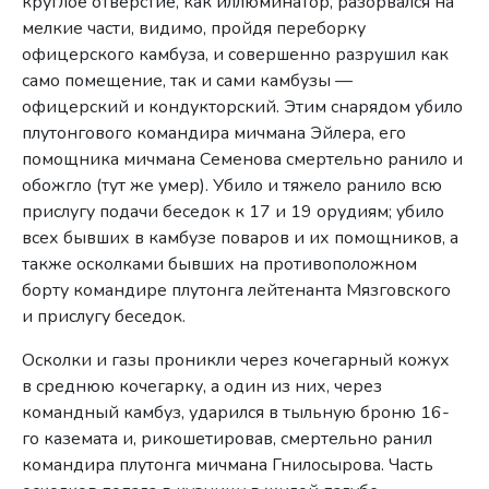
круглое отверстие, как иллюминатор, разорвался на
мелкие части, видимо, пройдя переборку
офицерского камбуза, и совершенно разрушил как
само помещение, так и сами камбу­зы —
офицерский и кондукторский. Этим снарядом убило
плу­тонгового командира мичмана Эйлера, его
помощника мичмана Семенова смертельно ранило и
обожгло (тут же умер). Убило и тяжело ранило всю
прислугу подачи беседок к 17 и 19 орудиям; убило
всех бывших в камбузе поваров и их помощников, а
также осколками бывших на противоположном
борту командире плутонга лейтенанта Мязговского
и прислугу беседок.
Осколки и газы проникли через кочегарный кожух
в сред­нюю кочегарку, а один из них, через
командный камбуз, ударил­ся в тыльную броню 16-
го каземата и, рикошетировав, смертельно ранил
командира плутонга мичмана Гнилосырова. Часть