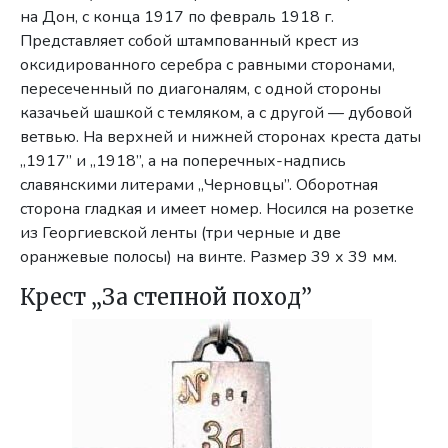
на Дон, с конца 1917 по февраль 1918 г.
Представляет собой штампованный крест из
оксидирован­ного серебра с равными сторонами,
пересеченный по диагоналям, с одной стороны
казачьей шашкой с темляком, а с другой — дубовой
ветвью. На верхней и нижней сторонах креста даты
„1917” и „1918”, а на попереч­ных-надпись
славянскими литерами „Черновцы”. Оборотная
сторона гладкая и имеет номер. Носился на розетке
из Георгиевской ленты (три черные и две
оранжевые полосы) на винте. Размер 39 х 39 мм.
Крест „За степной поход”