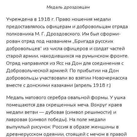
Медаль дроздовцам
Учреждена в 1918 г. Право ношения медали
предоставлялось офицерам и добровольцам отряда
полковника М. Г. Дроздовского. Им был сформи­
рован отряд под названием „Бригада русских
добровольцев” из числа офицеров и солдат частей
старой армии, находившихся на румынском фронте.
Отряд направился из Ясс на Дон для соединения с
Добровольческой армией. По прибытии на Дон
добровольцы участвовали во взятии Новочеркасска
вместе с донскими казаками (апрель 1918 г.)
Медаль матового серебра овальной формы. У уш­ка
помещаются два скрещенных меча. Вокруг краев
медали ветви — ду­бовая (символ решимости) и
лавровая (символ победы). На поле медали
выпуклый рисунок: Россия в образе женщины в
древнерусском одеянии, стоящей с мечом в правой