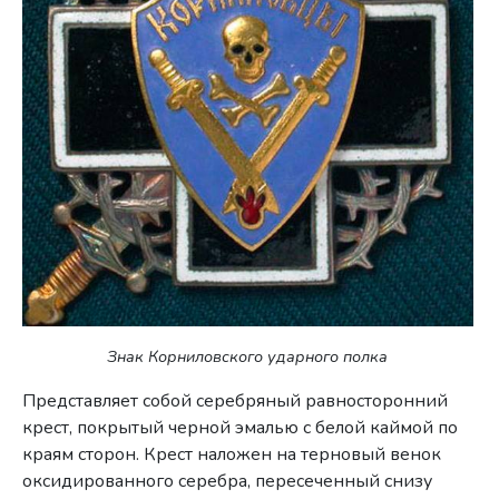
Знак Корниловского ударного полка
Представляет собой серебряный равносторонний
крест, покрытый черной эмалью с белой каймой по
краям сторон. Крест наложен на терно­вый венок
оксидированного серебра, пересеченный снизу