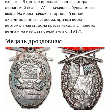
ею вниз. В центре креста золоченая литера
славянской вязью „А” — началь­ная буква имени
шефа. На крест наложен терновый венок
оксидированно­го серебра, причем верхняя
вертикальная сторона креста находится поверх
венка и на ней дата белой эмлью „1917”.
Медаль дроздовцам