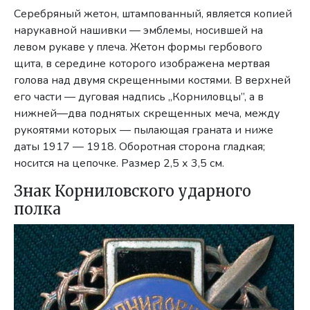
Серебряный жетон, штампованный, является копией
нарукавной нашивки — эмблемы, носившей на
левом рукаве у плеча. Жетон формы гербового
щита, в середине которого изображена мерт­вая
голова над двумя скрещенными костями. В верхней
его части — дуго­вая надпись „Корниловцы”, а в
нижней—два поднятых скрещенных меча, между
рукоятями которых — пылающая граната и ниже
даты 1917 — 1918. Оборотная сторона гладкая;
носится на цепочке. Размер 2,5 х 3,5 см.
Знак Корниловского ударного
полка