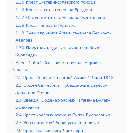
1.15
Крест Екатеринославского похода
1.16
Крест похода генерала Бредова.
1.17
Орден святителя Николая Чудотворца
1.18
Крест генерала Келлера
1.19
Знак для чинов Армии генерала Бермонт-
Авалова.
1.20
Памятная медаль за участие в боях в
Курляндии
2
Крест 1-й и 2-й степени генерала Бермонт-
Авалова.
2.1
Крест Северо-Западной Армии 13 мая 1919 г.
2.2
Орден Св. Георгия Победоносца Северо-
Западной Армии.
2.3
Звезда „Ордена храбрых” атамана Булак-
Булаховича
2.4
Крест храбрых атамана Булак-Булаховича.
2.5
Знак литовской белорусской дивизии.
2.6
Крест Балтийского Ландвера