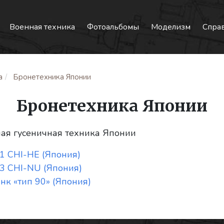
Военная техника
Фотоальбомы
Моделизм
Спра
а
Бронетехника Японии
Бронетехника Японии
лая гусеничная техника Японии
1 CHI-HE (Япония)
 3 CHI-NU (Япония)
нк «тип 90» (Япония)