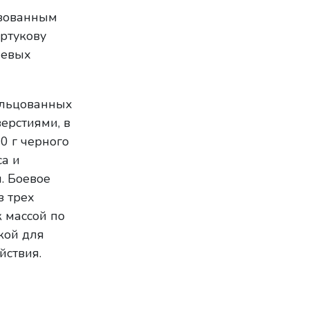
ьзованным
артукову
шевых
альцованных
верстиями, в
0 г черного
а и
. Боевое
з трех
к массой по
кой для
йствия.
м