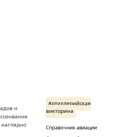
Артиллерийская
адов и
викторина
ассеивание
 наглядно
Справочник авиации