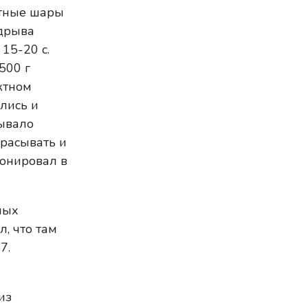
итные шары
одрыва
15-20 с.
500 г
ктном
лись и
сывало
брасывать и
тонировал в
ных
, что там
7.
из