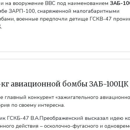
и на вооружение ВВС под наименованием
ЗАБ-10
омбе ЗАРП-100, снаряженной малогабаритными
бами, военные предпочли детище ГСКВ-47 прон
.
-кг авиационной бомбы ЗАБ-100ЦК
е главный конкурент «зажигательного авиационно
рия по своему интересна.
мик ГСКБ-47 В.А.Преображенский высказал идею к
ного действия – осколочно-фугасного и одновре