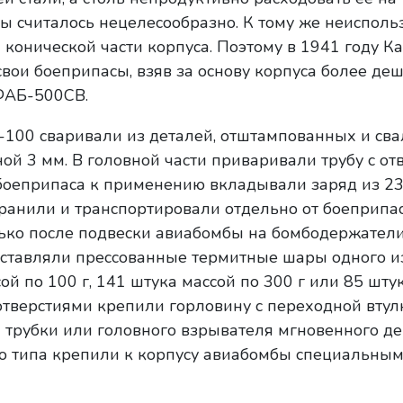
ы считалось нецелесообразно. К тому же неиспол
 конической части корпуса. Поэтому в 1941 году К
вои боеприпасы, взяв за основу корпуса более де
ФАБ-500СВ.
-100 сваривали из деталей, отштампованных и св
ой 3 мм. В головной части приваривали трубу с от
боеприпаса к применению вкладывали заряд из 23
ранили и транспортировали отдельно от боеприпас
ько после подвески авиабомбы на бомбодержатели
ставляли прессованные термитные шары одного и
ой по 100 г, 141 штука массой по 300 г или 85 шту
 отверстиями крепили горловину с переходной втул
 трубки или головного взрывателя мгновенного де
о типа крепили к корпусу авиабомбы специальны