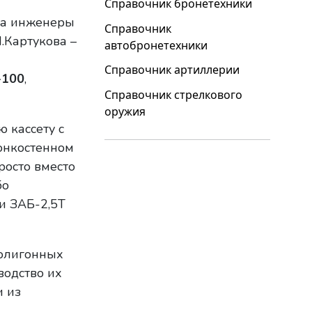
Справочник бронетехники
да инженеры
Справочник
.Картукова –
автобронетехники
Справочник артиллерии
-100
,
Справочник стрелкового
оружия
 кассету с
онкостенном
осто вместо
бо
и ЗАБ-2,5Т
полигонных
водство их
и из