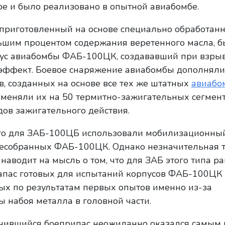
оре и было реализовано в опытной авиабомбе.
 приготовленный на основе специально обработан
льшим процентом содержания веретенного масла, 
пус авиабомбы ФАБ-100ЦК, создававший при взры
эффект. Боевое снаряжение авиабомбы дополняли 
, созданных на основе все тех же штатных
авиабо
заменяли их на 50 термитно-зажигательных сегмент
ов зажигательного действия.
что для ЗАБ-100ЦБ использовали мобилизационный
 несобранных ФАБ-100ЦК. Однако незначительная
наводит на мысль о том, что для ЗАБ этого типа р
запас готовых для испытаний корпусов ФАБ-100ЦК
ых по результатам первых опытов именно из-за
 набоя металла в головной части.
лучившийся боеприпас неожиданно оказался самым