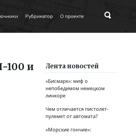
вочники
Рубрикатор
О проекте
-100 и
Лента новостей
«Бисмарк»: миф о
непобедимом немецком
линкоре
Чем отличается пистолет-
пулемет от автомата?
«Морские гончие»: