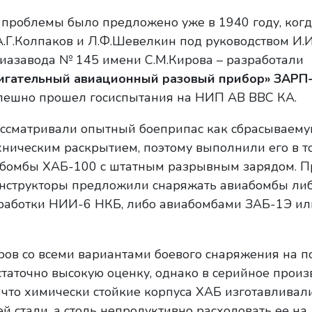
 проблемы было предложено уже в 1940 году, ког
А.Г.Колпаков и Л.Ф.Шевелкин под руководством И.И
виазавода № 145 имени С.М.Кирова – разработали
игательный авиационный разовый прибор» ЗАРП
спешно прошел госиспытания на НИП АВ ВВС КА.
ссматривали опытный боеприпас как сбрасываемую
ническим раскрытием, поэтому выполнили его в т
абомбы ХАБ-100 с штатным разрывным зарядом. Пр
нструкторы предложили снаряжать авиабомбы ли
аботки НИИ-6 НКБ, либо авиабомбами ЗАБ-1Э ил
ов со всеми вариантами боевого снаряжения на 
таточно высокую оценку, однако в серийное произ
, что химически стойкие корпуса ХАБ изготавливал
стали, а столь непродуктивно расходовать ее на