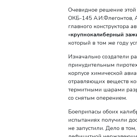
Очевидное решение этой
ОКБ-145 А.И.Флегонтов, 
главного конструктора а
«
крупнокалиберный заж
который в том же году у
Изначально создатели ра
принудительным пиротех
корпусе химической ави
отравляющих веществ ко
термитными шарами разр
со снятым оперением.
Боеприпасы обоих калибр
испытаниях получили дос
не запустили. Дело в том
дефицитной нержавеющей 