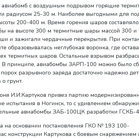
 авиабомб с воздушным подрывом горящие терм
ти радиусом 25-30 м. Наиболее выгодными для п
ысоты 200-400 м. Время горения шаров составляло 
ы на высоте 300 м термитные шары массой 300 и 
ши и зажигали чердачные перекрытия. При конта
те образовывалась неглубокая воронка, где остава
всех термитных шаров. Остальные взрывом разбра
м. В принципе, авиабомбы ЗАРП-100 можно было с
 порох разрывного заряда достаточно надежно де
о грунт.
июня И.И.Картуков привез партию модернизирован
 испытания в Ногинск, то с удивлением обнаружил
ельные авиабомбы ЗАБ-100ЦК разработки ГСКБ-4
да на основании постановления ГКО № 193 100-
ас конструкции Картукова с боевым снаряжением 