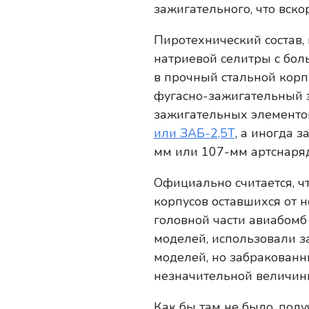
зажигательного, что вск
Пиротехнический состав,
натриевой селитры с бо
в прочный стальной кор
фугасно-зажигательный 
зажигательных элементов
или ЗАБ-2,5Т
, а иногда 
мм или 107-мм артснаряд
Официально считается, 
корпусов оставшихся от
головной части авиабомб 
моделей, использовали 
моделей, но забракованн
незначительной величины
Как бы там не было, по