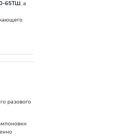
0-65ТШ
, а
икающего
го разового
омпоновки
менно