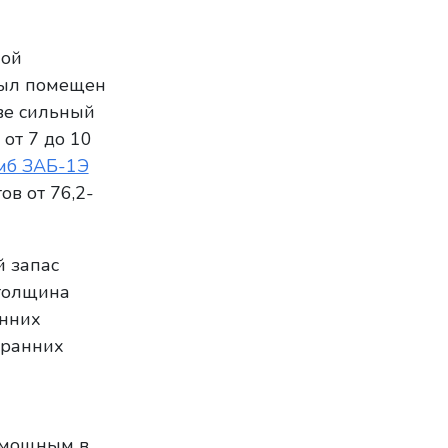
ной
был помещен
ве сильный
от 7 до 10
мб ЗАБ-1Э
ов от 76,2-
 запас
 толщина
анних
 ранних
 мощным в