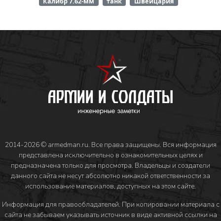
Калибр 7.62-мм
танк
Швейцария
2014-2026 © armedman.ru. Все права защищены. Вся информация
представлена исключительно в ознакомительных целях и
предназначена только для просмотра. Владельцы и создатели
данного сайта не несут абсолютно никакой ответственности за
использование материалов, доступных на этом сайте.
Информация для правообладателей
. При копировании материала с
сайта не забываем указывать источник в виде активной ссылки на