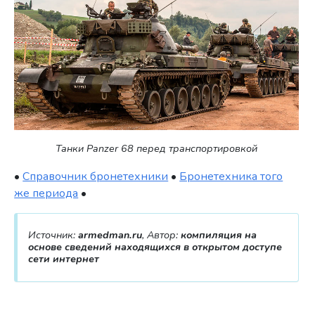
Танки Panzer 68 перед транспортировкой
•
Справочник бронетехники
•
Бронетехника того
же периода
•
Источник:
armedman.ru
, Автор:
компиляция на
основе сведений находящихся в открытом доступе
сети интернет