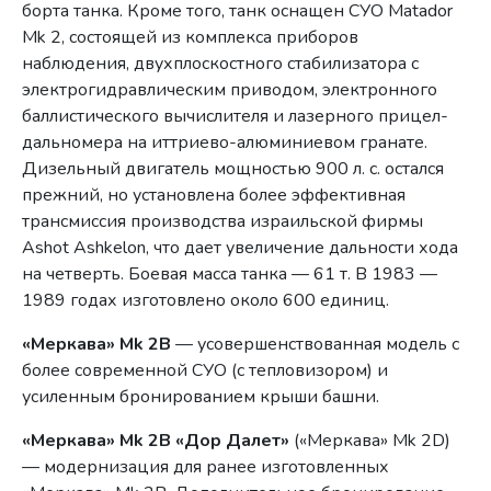
борта танка. Кроме того, танк оснащен СУО Matador
Mk 2, состоящей из комплекса приборов
наблюдения, двухплоскостного стабилизатора с
электрогидравлическим приводом, электронного
баллистического вычислителя и лазерного прицел-
дальномера на иттриево-алюминиевом гранате.
Дизельный двигатель мощностью 900 л. с. остался
прежний, но установлена более эффективная
трансмиссия производства израильской фирмы
Ashot Ashkelon, что дает увеличение дальности хода
на четверть. Боевая масса танка — 61 т. В 1983 —
1989 годах изготовлено около 600 единиц.
«Меркава» Mk 2В
— усовершенствованная модель с
более современной СУО (с тепловизором) и
усиленным бронированием крыши башни.
«Меркава» Mk 2B «Дор Далет»
(«Меркава» Mk 2D)
— модернизация для ранее изготовленных