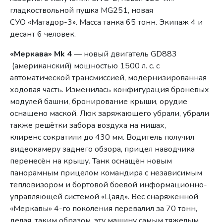
гладкоствольной пушка MG251, новая
СУО «Матадор-3». Масса танка 65 тонн. Экипаж 4 и
десант 6 человек.
«Меркава» Mk 4
— новый двигатель GD883
(американский) мощностью 1500 л. с. с
автоматической трансмиссией, модернизированная
ходовая часть. Изменилась конфигурация броневых
модулей башни, бронирование крыши, орудие
оснащено маской. Люк заряжающего убрали, убрали
также решётки забора воздуха на нишах,
клиренс сократили до 430 мм. Водитель получил
видеокамеру заднего обзора, прицел наводчика
перенесён на крышу. Танк оснащён новым
панорамным прицелом командира с независимым
тепловизором и бортовой боевой информационно-
управляющей системой «Цаяд». Вес снаряженной
«Меркавы» 4-го поколения перевалил за 70 тонн,
делая, таким образом, эту машину самым тяжелым