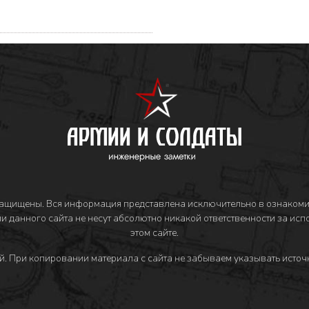
защищены. Вся информация представлена исключительно в ознакоми
и данного сайта не несут абсолютно никакой ответственности за ис
этом сайте.
й
. При копировании материала с сайта не забываем указывать источн