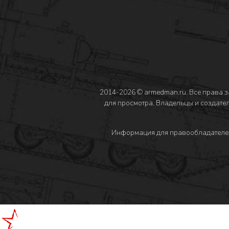
2014-2026 © armedman.ru. Все права 
для просмотра. Владельцы и создател
Информация для правообладателе